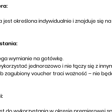
ra:
jest określona indywidualnie i znajduje się na
stania:
lega wymianie na gotówkę.
korzystać jednorazowo i nie łączy się z inny
ub zagubiony voucher traci ważność – nie b
i:
est do wykorzystania w okresie premierowej s