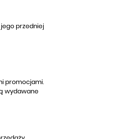
 jego przedniej
mi promocjami.
ędą wydawane
przedaży