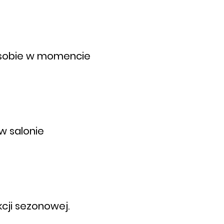
y sobie w momencie
w salonie
cji sezonowej.