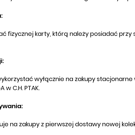
:
ć fizycznej karty, którą należy posiadać prz
i:
ykorzystać wyłącznie na zakupy stacjonarne 
 w C.H. PTAK.
ywania:
je na zakupy z pierwszej dostawy nowej kolek