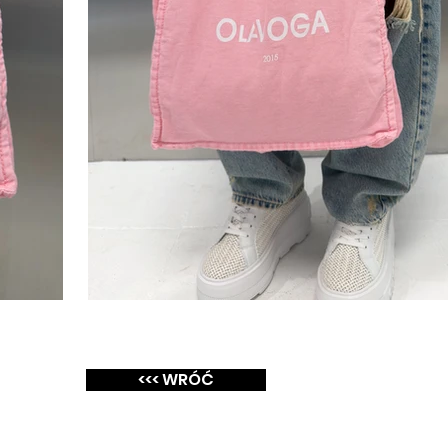
<<< WRÓĆ