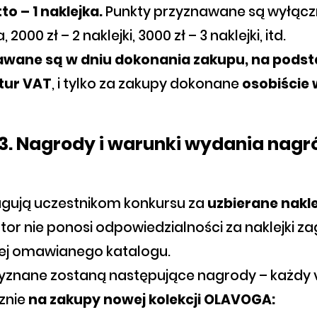
o – 1 naklejka.
Punkty przyznawane są wyłączn
a, 2000 zł – 2 naklejki, 3000 zł – 3 naklejki, itd.
awane są w dniu dokonania zakupu, na podst
tur VAT
, i tylko za zakupy dokonane
osobiście 
 3. Nagrody i warunki wydania nagr
ługują uczestnikom konkursu za
uzbierane nakle
tor nie ponosi odpowiedzialności za naklejki z
żej omawianego katalogu.
rzyznane zostaną następujące nagrody – każd
znie
na zakupy nowej kolekcji OLAVOGA: