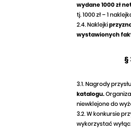
wydane 1000 zł nett
tj. 1000 zł – 1 naklejk
2.4. Naklejki
przyzn
wystawionych fak
§
3.1. Nagrody przys
katalogu.
Organiza
niewklejone do wy
3.2. W konkursie p
wykorzystać wyłąc