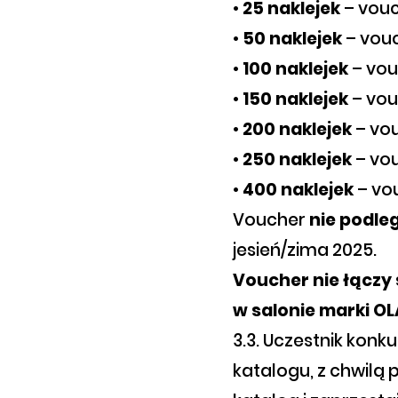
•
25 naklejek
– vouc
•
50 naklejek
– vouc
•
100 naklejek
– vou
•
150 naklejek
– vou
•
200 naklejek
– vo
•
250 naklejek
– vo
•
400 naklejek
– vo
Voucher
nie podle
jesień/zima 2025.
Voucher nie łączy
w salonie marki O
3.3. Uczestnik konku
katalogu, z chwilą