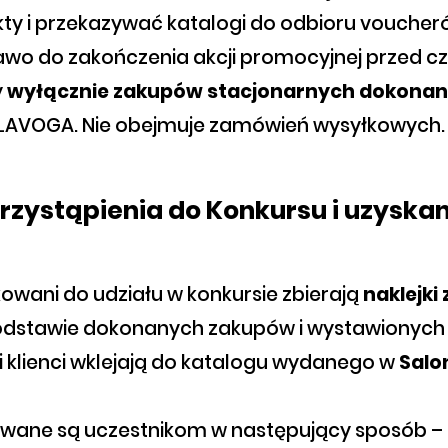
kty i przekazywać katalogi do odbioru voucher
awo do zakończenia akcji promocyjnej przed c
y
wyłącznie zakupów stacjonarnych dokonan
LAVOGA. Nie obejmuje zamówień wysyłkowych.
przystąpienia do Konkursu i uzysk
fikowani do udziału w konkursie zbierają
naklejki
dstawie dokonanych zakupów i wystawionych 
ki klienci wklejają do katalogu wydanego w
Salo
znawane są uczestnikom w następujący sposób –