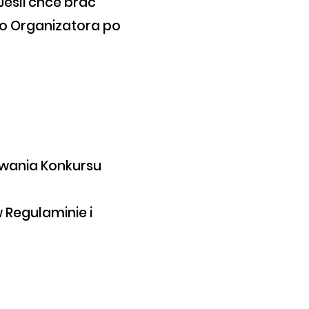
Jeśli chce brać
 do Organizatora po
trwania Konkursu
 Regulaminie i