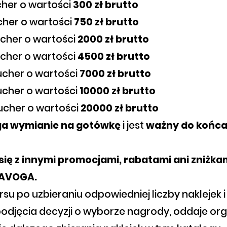
her o wartości
300 zł brutto
her o wartości
750 zł brutto
cher o wartości
2000 zł brutto
cher o wartości
4500 zł brutto
ucher o wartości
7000 zł brutto
ucher o wartości
10000 zł brutto
ucher o wartości
20000 zł brutto
ga wymianie na gotówkę
i jest
ważny do końca
 się z innymi promocjami, rabatami ani zniżk
LAVOGA.
rsu po uzbieraniu odpowiedniej liczby naklejek i
 podjęcia decyzji o wyborze nagrody, oddaje or