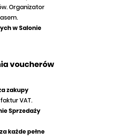
ów. Organizator
zasem.
ych w Salonie
ania voucherów
 za zakupy
faktur VAT.
nie Sprzedaży
za każde pełne