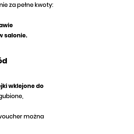
ie za pełne kwoty:
awie
w salonie.
ód
jki wklejone do
agubione,
y voucher można