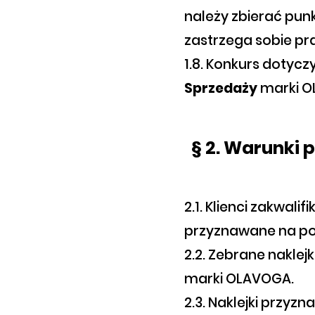
należy zbierać pun
zastrzega sobie pr
1.8. Konkurs dotycz
Sprzedaży
marki O
§ 2. Warunki 
2.1. Klienci zakwali
przyznawane na po
2.2. Zebrane naklej
marki OLAVOGA.
2.3. Naklejki przy