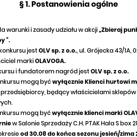
§ 1. Postanowienia ogólne
la warunki i zasady udziału w akcji
„Zbieraj pun
y ”.
konkursu jest
OLV sp. z o.o.
, ul. Grójecka 43/1A,
ściciel marki
OLAVOGA.
kursu i fundatorem nagród jest
OLV sp. z o.o.
konkursu mogą być
wyłącznie Klienci hurtowi 
 przedsiębiorcy, będący właścicielami sklepów 
ych.
konkursu mogą być
wyłącznie klienci marki O
rnie
w Salonie Sprzedaży C.H. PTAK Hala S box 2
 okresie
od 30.08 do końca sezonu jesień/zima 