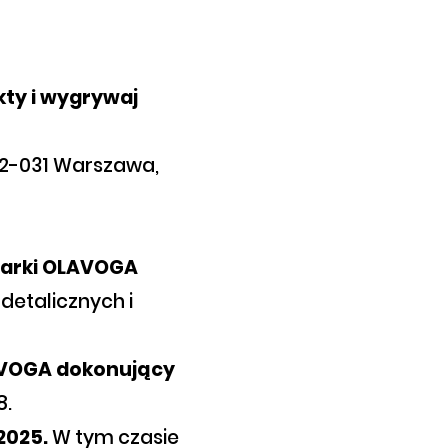
kty i wygrywaj
 02-031 Warszawa,
marki OLAVOGA
detalicznych i
LAVOGA dokonujący
8.
2025.
W tym czasie