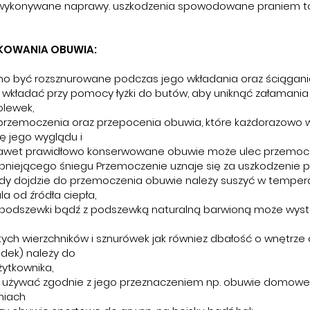
 wykonywane naprawy. uszkodzenia spowodowane praniem t
KOWANIA OBUWIA:
o być rozsznurowane podczas jego wkładania oraz ściągani
wkładać przy pomocy łyżki do butów, aby uniknąć załamania 
olewek,
 przemoczenia oraz przepocenia obuwia, które każdorazowo 
ę jego wyglądu i
Nawet prawidłowo konserwowane obuwie może ulec przemoc
pniejącego śniegu Przemoczenie uznaje się za uszkodzenie p
Gdy dojdzie do przemoczenia obuwie należy suszyć w temper
la od źródła ciepła,
 podszewki bądź z podszewką naturalną barwioną może wy
ych wierzchników i sznurówek jak równiez dbałość o wnętrze
dek) należy do
ytkownika,
 używać zgodnie z jego przeznaczeniem np. obuwie domowe
niach