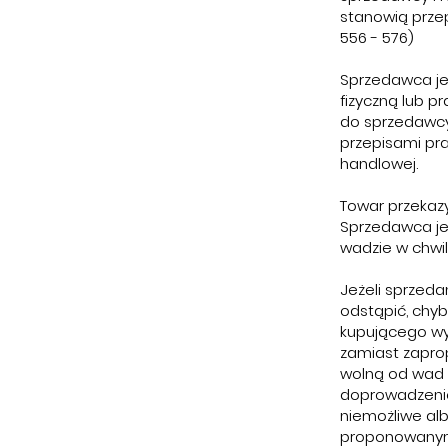
stanowią przep
556 - 576)
Sprzedawca je
fizyczną lub p
do sprzedawcy,
przepisami pr
handlowej.
Towar przekazy
Sprzedawca jes
wadzie w chwi
Jeżeli sprzed
odstąpić, chy
kupującego wy
zamiast zapro
wolną od wad 
doprowadzenie
niemożliwe a
proponowanym