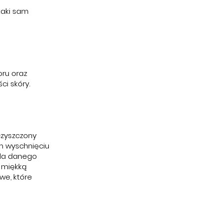
taki sam
oru oraz
ci skóry.
czyszczony
m wyschnięciu
dla danego
ć miękką
we, które