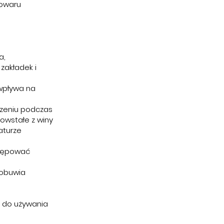
owaru
a,
zakładek i
wpływa na
zeniu podczas
owstałe z winy
aturze
stępować
 obuwia
 do używania