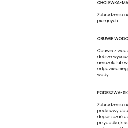
CHOLEWKA-MAT
Zabrudzenia n
piorących.
OBUWIE WOD
Obuwie z wodo
dobrze wysusz
aerozolu lub 
odpowiedniego 
wady.
PODESZWA-S
Zabrudzenia na
podeszwy obca
dopuszczać do
przypadku, ki