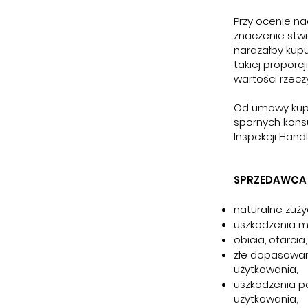
Przy ocenie na
znaczenie stwi
narażałby kup
takiej proporc
wartości rzecz
Od umowy kupu
spornych kons
Inspekcji Hand
SPRZEDAWCA 
naturalne zuży
uszkodzenia m
obicia, otarcia,
złe dopasowan
użytkowania,
uszkodzenia p
użytkowania,