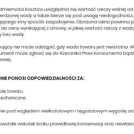
dmierności kosztów uwzględnia się wartość rzeczy wolnej od 
erdzonej wady a także bierze się pod uwagę niedogodności, 
ującego inny sposób zaspokojenia. Obniżona cena powinna
ji do ceny wynikającej z umowy, w jakiej wartość rzeczy z wa
y bez wady.
jący nie może odstąpić, gdy wada towaru jest nieistotna. 
ument może zgłosić się do Rzecznika Praw Konsumenta bąd
lowej.
NIE PONOSI ODPOWIEDZIALNOŚCI ZA:
cie towaru,
echaniczne,
ie pod względem wielkościowym i tęgościowym wygodę ora
owstałe wskutek braku prawidłowej konserwacji oraz niewłaś