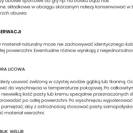
y obuwie sportowe do gry np. na boisku bądź halı.
ne, składkowe w obciągu skórzanym nalezy konserwować w 
rzch obuwia.
SERWACJI
dy materiał naturalny może nie zachowywać identycznego kol
ałej powierzchni. Ewentualne różnice wynikają z niejednorodnoś
ÓRA LICOWA
leży usuwać zwilżoną w czystej wodzie gąbką lub tkaniną. O
wić do wyschnięcia w temperaturze pokojowej. Po całkowity
 niewielką ilość pasty lub kremu specjalnie przeznaczonych 
zprowadzić po całej powierzchni. Po wyschnięciu wypolerowa
ży pamiętać, aby z ostrożnością stosować pasty samopołysko
 materiał wierzchni.
UK, WELUR