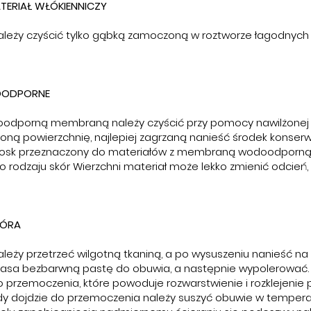
ERIAŁ WŁÓKIENNICZY
ależy czyścić tylko gąbką zamoczoną w roztworze łagodnych
OODPORNE
odporną membraną należy czyścić przy pomocy nawilżonej 
oną powierzchnię, najlepiej zagrzaną nanieść środek konser
wosk przeznaczony do materiałów z membraną wodoodporną
rodzaju skór Wierzchni materiał może lekko zmienić odcień,
KÓRA
leży przetrzeć wilgotną tkaniną, a po wysuszeniu nanieść na
sa bezbarwną pastę do obuwia, a następnie wypolerować. 
 przemoczenia, które powoduje rozwarstwienie i rozklejeni
edy dojdzie do przemoczenia należy suszyć obuwie w tempera