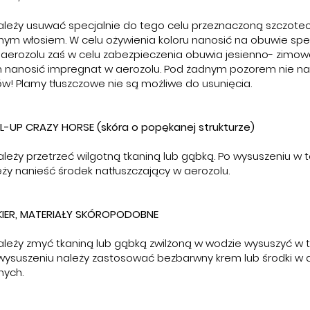
ależy usuwać specjalnie do tego celu przeznaczoną szczot
nym włosiem. W celu ożywienia koloru nanosić na obuwie spe
w aerozolu zaś w celu zabezpieczenia obuwia jesienno- zimo
nanosić impregnat w aerozolu. Pod żadnym pozorem nie na
w! Plamy tłuszczowe nie są możliwe do usunięcia.
-UP CRAZY HORSE (skóra o popękanej strukturze)
leży przetrzeć wilgotną tkaniną lub gąbką. Po wysuszeniu w
ży nanieść środek natłuszczający w aerozolu.
IER, MATERIAŁY SKÓROPODOBNE
ależy zmyć tkaniną lub gąbką zwilżoną w wodzie wysuszyć w
 wysuszeniu należy zastosować bezbarwny krem lub środki w 
nych.