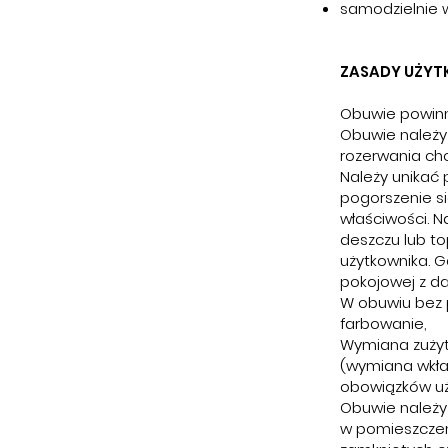
samodzielnie
ZASADY UŻYT
Obuwie powinn
Obuwie należy 
rozerwania ch
Należy unikać
pogorszenie si
właściwości. 
deszczu lub to
użytkownika. 
pokojowej z da
W obuwiu bez
farbowanie,
Wymiana zużyt
(wymiana wkła
obowiązków uż
Obuwie należy
w pomieszcze