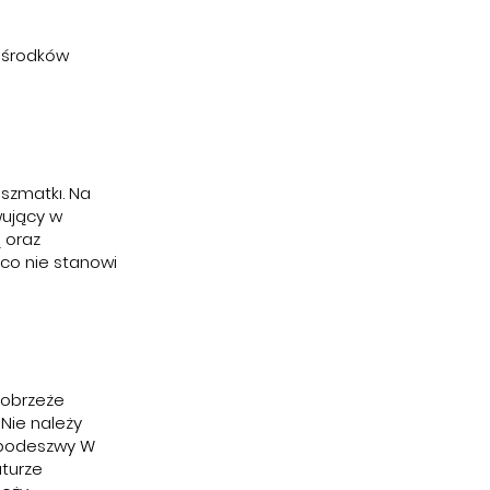
 środków
szmatkı. Na
wujący w
 oraz
 co nie stanowi
 obrzeże
Nie należy
e podeszwy W
turze