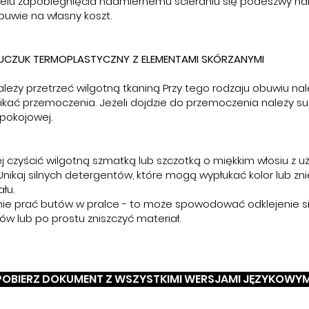
celu zapobiegnięcia nadmiernemu ścieraniu się podeszwy na
uwie na własny koszt.
CZUK TERMOPLASTYCZNY Z ELEMENTAMI SKÓRZANYMI
leży przetrzeć wilgotną tkaniną Przy tego rodzaju obuwiu nal
ikać przemoczenia. Jeżeli dojdzie do przemoczenia należy s
pokojowej.
j czyścić wilgotną szmatką lub szczotką o miękkim włosiu z u
Unikaj silnych detergentów, które mogą wypłukać kolor lub zni
łu.
 nie prać butów w pralce - to może spowodować odklejenie s
ów lub po prostu zniszczyć materiał.
POBIERZ DOKUMENT Z WSZYSTKIMI WERSJAMI JĘZYKOWYM