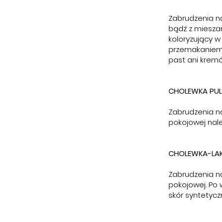
Zabrudzenia n
bądź z miesza
koloryzujący 
przemakaniem 
past ani kremó
CHOLEWKA PULL
Zabrudzenia na
pokojowej nale
CHOLEWKA-LAK
Zabrudzenia n
pokojowej. Po
skór syntetycz