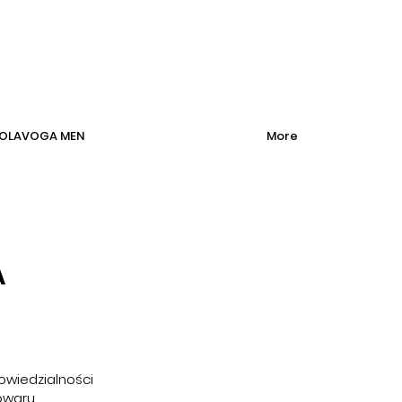
OLAVOGA MEN
More
A
owiedzialności
owaru