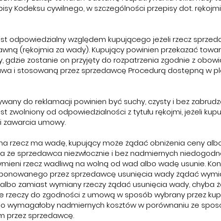
isy Kodeksu cywilnego, w szczególności przepisy dot. rękojmi
st odpowiedzialny względem kupującego jeżeli rzecz sprz
rawną (rękojmia za wady). Kupujący powinien przekazać towar
 gdzie zostanie on przyjęty do rozpatrzenia zgodnie z obow
awa i stosowaną przez sprzedawcę Procedurą dostępną w 
wany do reklamacji powinien być suchy, czysty i bez zabrudz
t zwolniony od odpowiedzialności z tytułu rękojmi, jeżeli kupu
li zawarcia umowy.
ana rzecz ma wadę, kupujący może żądać obniżenia ceny al
ba że sprzedawca niezwłocznie i bez nadmiernych niedogodn
mieni rzecz wadliwą na wolną od wad albo wadę usunie. K
ponowanego przez sprzedawcę usunięcia wady żądać wymia
albo zamiast wymiany rzeczy żądać usunięcia wady, chyba 
 rzeczy do zgodności z umową w sposób wybrany przez kup
lbo wymagałoby nadmiernych kosztów w porównaniu ze spo
 przez sprzedawcę.