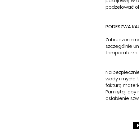
pokojowej. W 
podzelować ob
PODESZWA KAU
Zabrudzenia na
szczególnie un
temperaturze 
Najbezpiecznie
wody i mydła. 
fakturę materia
Pamiętaj, aby
osłabienie szw