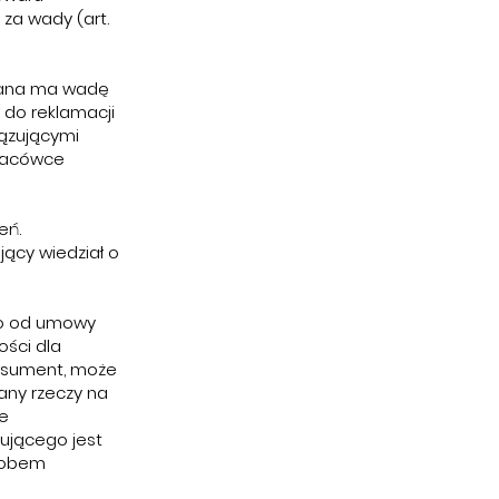
 za wady (art.
edana ma wadę
 do reklamacji
iązującymi
placówce
eń.
jący wiedział o
bo od umowy
ości dla
onsument, może
ny rzeczy na
że
ującego jest
sobem