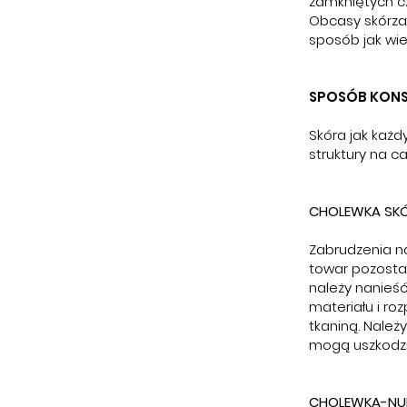
zamkniętych cz
Obcasy skórza
sposób jak wie
SPOSÓB KON
Skóra jak każ
struktury na c
CHOLEWKA SK
Zabrudzenia na
towar pozosta
należy nanieść
materiału i ro
tkaniną. Nale
mogą uszkodzić
CHOLEWKA-NUB