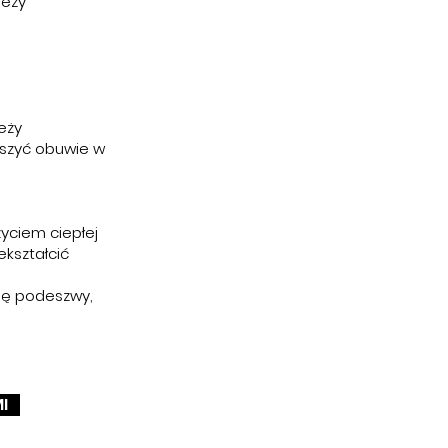
leży
eży
uszyć obuwie w
życiem ciepłej
ekształcić
ię podeszwy,
I