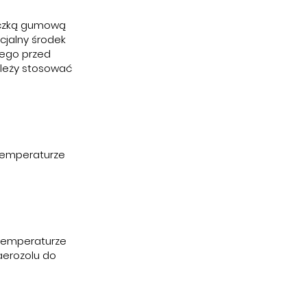
eczką gumową
cjalny środek
wego przed
leży stosować
 temperaturze
 temperaturze
aerozolu do