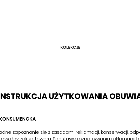
KOLEKCJE
INSTRUKCJA UŻYTKOWANIA OBUWI
 KONSUMENCKA
adne zapoznanie się z zasadami reklamacji, konserwacji, odp
rozważny zakup towaru. Podstawę rozpatrywania reklamacji t