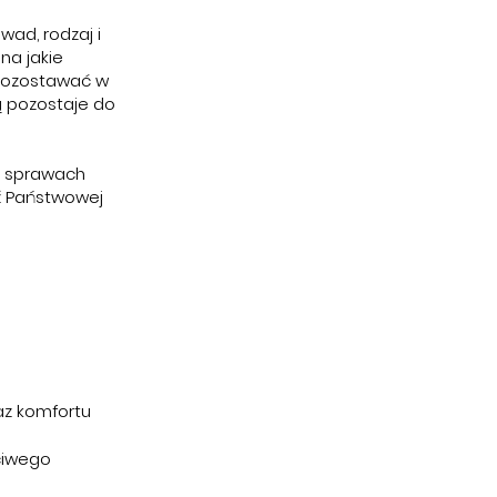
wad, rodzaj i
na jakie
 pozostawać w
dą pozostaje do
W sprawach
ź Państwowej
z komfortu
ciwego