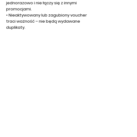
jednorazowo i nie łączy się z innymi
promocjami.
• Nieaktywowany lub zagubiony voucher
traci ważność – nie będą wydawane
duplikaty.
7. Termin ważności:
• Voucher ważny jest do wykorzystania w
okresie premierowej sprzedaży
odpowiedniej kolekcji sezonowej –
dokładny termin ustala organizator.
8. Pozostałe informacje:
• Organizator zastrzega sobie prawo do
weryfikacji autentyczności vouchera przy
jego realizacji.