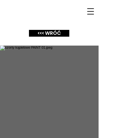
<<< WRÓĆ